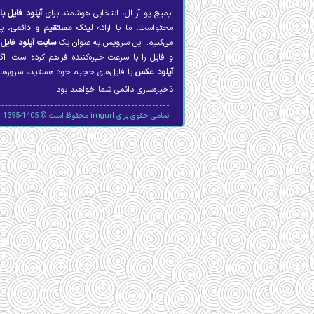
ایمیج یو آر ال، انتخابی هوشمند برای
آپلود فایل با
محتواست. ما با ارائه
لینک مستقیم و دائمی
، پ
می‌کنیم. این سرویس به عنوان یک
سایت آپلود فایل
پ
و فایل را با سرعت خیره‌کننده فراهم کرده است. اگ
آپلود عکس
یا فایل‌های حجیم خود هستید، سرورهای 
ذخیره‌سازی دائمی شما خواهند بود.
تمامی حقوق برای imgurl محفوظ است.© 1405-1395