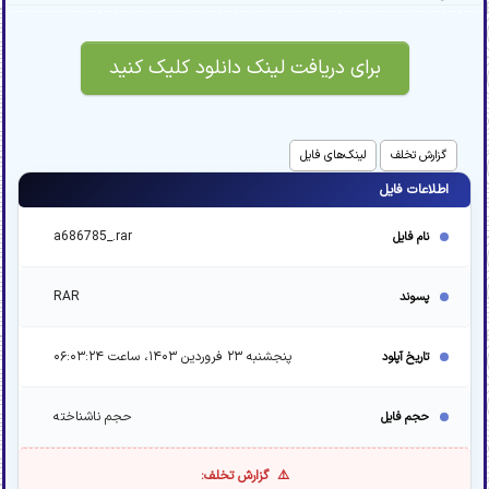
برای دریافت لینک دانلود کلیک کنید
گزارش تخلف
لینک‌های فایل
اطلاعات فایل
a686785_.rar
نام فایل
RAR
پسوند
پنجشنبه ۲۳ فروردین ۱۴۰۳، ساعت ۰۶:۰۳:۲۴
تاریخ آپلود
حجم ناشناخته
حجم فایل
گزارش تخلف: