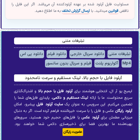
مسئولیت فایل آپلود شده بر عهده آپلودکننده آن می‌باشد. اگر این فایل را
ناقض
قوانین
میدانید، با
ارسال گزارش تخلف
به ما اطلاع دهید.
تبلیغات متنی
تبلیغات متنی
دانلود سریال خارجی
دانلود فیلم
دانلود پی اس
Mp4
آکواریوم پلنت
فیلم و سریال بدون سانسور
آپلود فایل با حجم بالا، لینک مستقیم و سرعت نامحدود
ایمیج یو آر ال، انتخابی هوشمند برای
آپلود فایل با حجم بالا
و اشتراک‌گذاری
سریع محتواست. ما با ارائه
لینک مستقیم و دائمی
، پایداری فایل‌های شما را
تضمین می‌کنیم. این سرویس به عنوان یک
سایت آپلود فایل
پیشرو، امکان
آپلود رایگان
عکس و فایل را با سرعت خیره‌کننده فراهم کرده است. اگر به دنبال
میزبانی مطمئن برای
آپلود عکس
یا فایل‌های حجیم خود هستید، سرورهای
بهینه‌شده ما بهترین فضا برای ذخیره‌سازی دائمی شما خواهند بود.
عضویت رایگان