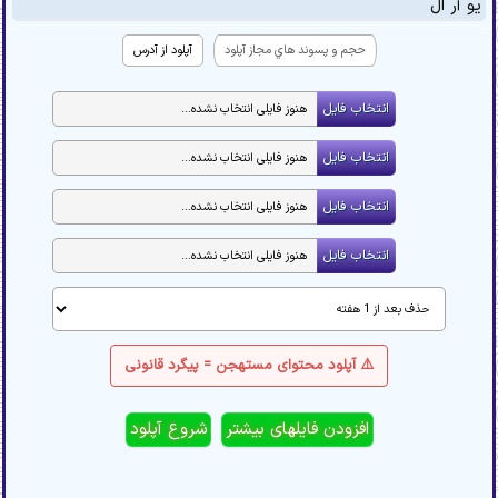
یو آر ال
حجم و پسوند هاي مجاز آپلود
آپلود از آدرس
⚠️ آپلود محتوای مستهجن = پیگرد قانونی