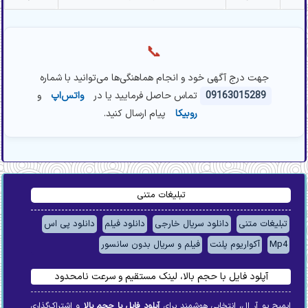
📞
جهت درج آگهی خود و انجام هماهنگی‌ها می‌توانید با شماره
09163015289
تماس حاصل فرمایید یا در
واتس‌اپ
و
روبیکا
پیام ارسال کنید.
تبلیغات متنی
تبلیغات متنی
دانلود سریال خارجی
دانلود فیلم
دانلود پی اس
Mp4
آکواریوم پلنت
فیلم و سریال بدون سانسور
آپلود فایل با حجم بالا، لینک مستقیم و سرعت نامحدود
ایمیج یو آر ال، انتخابی هوشمند برای
آپلود فایل با حجم بالا
و اشتراک‌گذاری