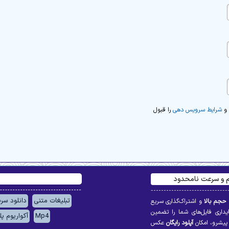
و
شرایط سرویس دهی
را قبول
یم و سرعت نامحدود
تبلیغات متنی
دانلود سر
 حجم بالا
و اشتراک‌گذاری سریع
ایداری فایل‌های شما را تضمین
Mp4
آکواریوم پ
یشرو، امکان
آپلود رایگان
عکس