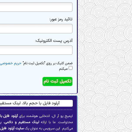
تائید رمز عبور:
آدرس پست الکترونیک:
ضمن کلیک بر روی "تکمیل ثبت نام"
حریم خصوصی
میکنم
آپلود فایل با حجم بالا، لینک مستق
ایمیج یو آر ال، انتخابی هوشمند برای
آپلود فایل با
محتواست. ما با ارائه
لینک مستقیم و دائمی
، پ
می‌کنیم. این سرویس به عنوان یک
سایت آپلود فایل
پ