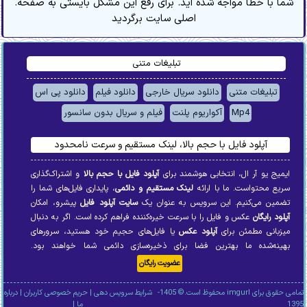
.شما با خطا مواجه شده اید. برای رفع این مشکل بایستی به صفحه
اصلی سایت برگردید
تبلیغات متنی
تبلیغات متنی
دانلود سریال خارجی
دانلود فیلم
دانلود پی اس
Mp4
آکواریوم پلنت
فیلم و سریال بدون سانسور
آپلود فایل با حجم بالا، لینک مستقیم و سرعت نامحدود
ایمیج یو آر ال، انتخابی هوشمند برای
آپلود فایل با حجم بالا
و اشتراک‌گذاری
سریع محتواست. ما با ارائه
لینک مستقیم و دائمی
، پایداری فایل‌های شما را
تضمین می‌کنیم. این سرویس به عنوان یک
سایت آپلود فایل
پیشرو، امکان
آپلود رایگان
عکس و فایل را با سرعت خیره‌کننده فراهم کرده است. اگر به دنبال
میزبانی مطمئن برای
آپلود عکس
یا فایل‌های حجیم خود هستید، سرورهای
بهینه‌شده ما بهترین فضا برای ذخیره‌سازی دائمی شما خواهند بود.
عضویت رایگان
تمامی حقوق برای imgurl محفوظ است.© 1405-
شرایط سرویس دهی
|
حریم خصوصی کاربران
|
درباره
1395
ما
|