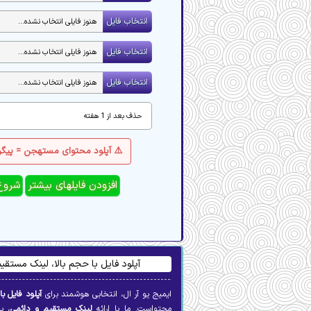
⚠️ آپلود محتوای مستهجن = پیگرد
آپلود فایل با حجم بالا، لینک مستق
ایمیج یو آر ال، انتخابی هوشمند برای
آپلود فایل با
محتواست. ما با ارائه
لینک مستقیم و دائمی
، پ