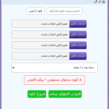
یو آر ال
حجم و پسوند هاي مجاز آپلود
آپلود از آدرس
⚠️ آپلود محتوای مستهجن = پیگرد قانونی