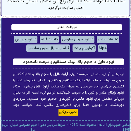
.شما با خطا مواجه شده اید. برای رفع این مشکل بایستی به صفحه
اصلی سایت برگردید
تبلیغات متنی
تبلیغات متنی
دانلود سریال خارجی
دانلود فیلم
دانلود پی اس
Mp4
آکواریوم پلنت
فیلم و سریال بدون سانسور
آپلود فایل با حجم بالا، لینک مستقیم و سرعت نامحدود
ایمیج یو آر ال، انتخابی هوشمند برای
آپلود فایل با حجم بالا
و اشتراک‌گذاری
سریع محتواست. ما با ارائه
لینک مستقیم و دائمی
، پایداری فایل‌های شما را
تضمین می‌کنیم. این سرویس به عنوان یک
سایت آپلود فایل
پیشرو، امکان
آپلود رایگان
عکس و فایل را با سرعت خیره‌کننده فراهم کرده است. اگر به دنبال
میزبانی مطمئن برای
آپلود عکس
یا فایل‌های حجیم خود هستید، سرورهای
بهینه‌شده ما بهترین فضا برای ذخیره‌سازی دائمی شما خواهند بود.
عضویت رایگان
تمامی حقوق برای imgurl محفوظ است.© 1405-
شرایط سرویس دهی
|
حریم خصوصی کاربران
|
درباره
1395
ما
|