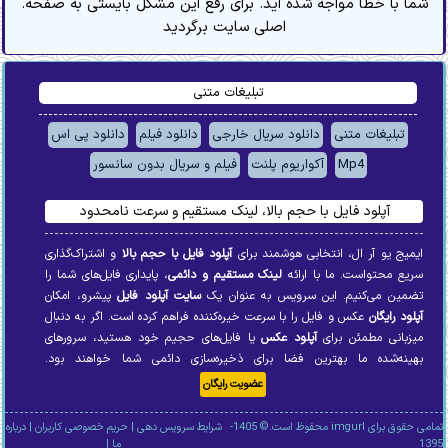
.شما با خطا مواجه شده اید. برای رفع این مشکل بایستی به صفحه
اصلی سایت برگردید
تبلیغات متنی
تبلیغات متنی
دانلود سریال خارجی
دانلود فیلم
دانلود پی اس
Mp4
آکواریوم پلنت
فیلم و سریال بدون سانسور
آپلود فایل با حجم بالا، لینک مستقیم و سرعت نامحدود
ایمیج یو آر ال، انتخابی هوشمند برای
آپلود فایل با حجم بالا
و اشتراک‌گذاری
سریع محتواست. ما با ارائه
لینک مستقیم و دائمی
، پایداری فایل‌های شما را
تضمین می‌کنیم. این سرویس به عنوان یک
سایت آپلود فایل
پیشرو، امکان
آپلود رایگان
عکس و فایل را با سرعت خیره‌کننده فراهم کرده است. اگر به دنبال
میزبانی مطمئن برای
آپلود عکس
یا فایل‌های حجیم خود هستید، سرورهای
بهینه‌شده ما بهترین فضا برای ذخیره‌سازی دائمی شما خواهند بود.
عضویت رایگان
تمامی حقوق برای imgurl محفوظ است.© 1405-
شرایط سرویس دهی
|
حریم خصوصی کاربران
|
درباره
1395
ما
|