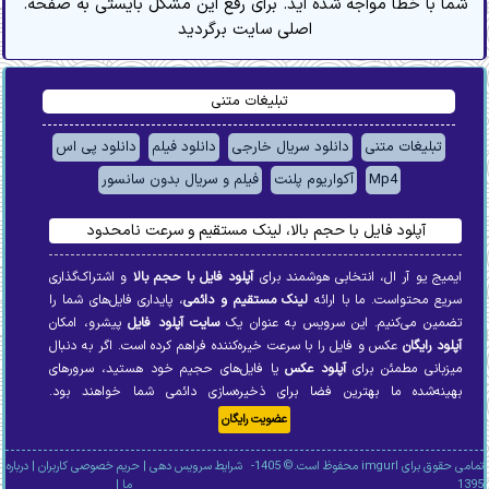
.شما با خطا مواجه شده اید. برای رفع این مشکل بایستی به صفحه
اصلی سایت برگردید
تبلیغات متنی
تبلیغات متنی
دانلود سریال خارجی
دانلود فیلم
دانلود پی اس
Mp4
آکواریوم پلنت
فیلم و سریال بدون سانسور
آپلود فایل با حجم بالا، لینک مستقیم و سرعت نامحدود
ایمیج یو آر ال، انتخابی هوشمند برای
آپلود فایل با حجم بالا
و اشتراک‌گذاری
سریع محتواست. ما با ارائه
لینک مستقیم و دائمی
، پایداری فایل‌های شما را
تضمین می‌کنیم. این سرویس به عنوان یک
سایت آپلود فایل
پیشرو، امکان
آپلود رایگان
عکس و فایل را با سرعت خیره‌کننده فراهم کرده است. اگر به دنبال
میزبانی مطمئن برای
آپلود عکس
یا فایل‌های حجیم خود هستید، سرورهای
بهینه‌شده ما بهترین فضا برای ذخیره‌سازی دائمی شما خواهند بود.
عضویت رایگان
تمامی حقوق برای imgurl محفوظ است.© 1405-
شرایط سرویس دهی
|
حریم خصوصی کاربران
|
درباره
1395
ما
|