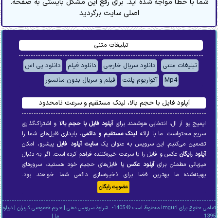
.شما با خطا مواجه شده اید. برای رفع این مشکل بایستی به صفحه
اصلی سایت برگردید
تبلیغات متنی
تبلیغات متنی
دانلود سریال خارجی
دانلود فیلم
دانلود پی اس
Mp4
آکواریوم پلنت
فیلم و سریال بدون سانسور
آپلود فایل با حجم بالا، لینک مستقیم و سرعت نامحدود
ایمیج یو آر ال، انتخابی هوشمند برای
آپلود فایل با حجم بالا
و اشتراک‌گذاری
سریع محتواست. ما با ارائه
لینک مستقیم و دائمی
، پایداری فایل‌های شما را
تضمین می‌کنیم. این سرویس به عنوان یک
سایت آپلود فایل
پیشرو، امکان
آپلود رایگان
عکس و فایل را با سرعت خیره‌کننده فراهم کرده است. اگر به دنبال
میزبانی مطمئن برای
آپلود عکس
یا فایل‌های حجیم خود هستید، سرورهای
بهینه‌شده ما بهترین فضا برای ذخیره‌سازی دائمی شما خواهند بود.
عضویت رایگان
تمامی حقوق برای imgurl محفوظ است.© 1405-
شرایط سرویس دهی
|
حریم خصوصی کاربران
|
درباره
1395
ما
|