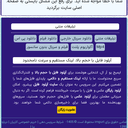
.شما با خطا مواجه شده اید. برای رفع این مشکل بایستی به صفحه
اصلی سایت برگردید
تبلیغات متنی
تبلیغات متنی
دانلود سریال خارجی
دانلود فیلم
دانلود پی اس
Mp4
آکواریوم پلنت
فیلم و سریال بدون سانسور
آپلود فایل با حجم بالا، لینک مستقیم و سرعت نامحدود
ایمیج یو آر ال، انتخابی هوشمند برای
آپلود فایل با حجم بالا
و اشتراک‌گذاری
سریع محتواست. ما با ارائه
لینک مستقیم و دائمی
، پایداری فایل‌های شما را
تضمین می‌کنیم. این سرویس به عنوان یک
سایت آپلود فایل
پیشرو، امکان
آپلود رایگان
عکس و فایل را با سرعت خیره‌کننده فراهم کرده است. اگر به دنبال
میزبانی مطمئن برای
آپلود عکس
یا فایل‌های حجیم خود هستید، سرورهای
بهینه‌شده ما بهترین فضا برای ذخیره‌سازی دائمی شما خواهند بود.
عضویت رایگان
تمامی حقوق برای imgurl محفوظ است.© 1405-
شرایط سرویس دهی
|
حریم خصوصی کاربران
|
درباره
1395
ما
|