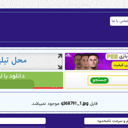
ماس با ما
فایل
q368791_1.jpg
.موجود نمیباشد
یم و سرعت نامحدود