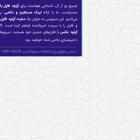
ایمیج یو آر ال، انتخابی هوشمند برای
آپلود فایل با
محتواست. ما با ارائه
لینک مستقیم و دائمی
، پ
می‌کنیم. این سرویس به عنوان یک
سایت آپلود فایل
پ
و فایل را با سرعت خیره‌کننده فراهم کرده است. اگ
آپلود عکس
یا فایل‌های حجیم خود هستید، سرورهای 
ذخیره‌سازی دائمی شما خواهند بود.
تمامی حقوق برای imgurl محفوظ است.© 1405-1395