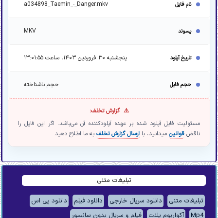
a034898_Taemin_-_Danger.mkv
نام فایل
MKV
پسوند
پنجشنبه ۳۰ فروردین ۱۴۰۳، ساعت ۱۳:۰۱:۵۵
تاریخ آپلود
حجم ناشناخته
حجم فایل
گزارش تخلف:
مسئولیت فایل آپلود شده بر عهده آپلودکننده آن می‌باشد. اگر این فایل را
ناقض
قوانین
میدانید، با
ارسال گزارش تخلف
به ما اطلاع دهید.
تبلیغات متنی
تبلیغات متنی
دانلود سریال خارجی
دانلود فیلم
دانلود پی اس
Mp4
آکواریوم پلنت
فیلم و سریال بدون سانسور