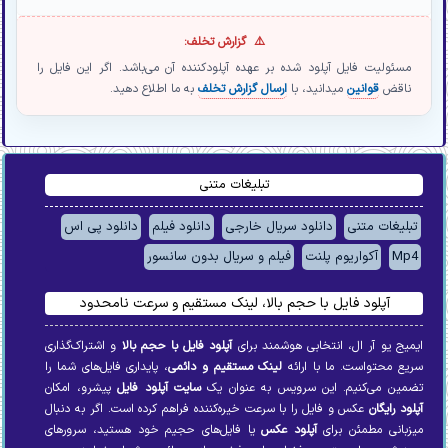
گزارش تخلف:
مسئولیت فایل آپلود شده بر عهده آپلودکننده آن می‌باشد. اگر این فایل را
ناقض
قوانین
میدانید، با
ارسال گزارش تخلف
به ما اطلاع دهید.
تبلیغات متنی
تبلیغات متنی
دانلود سریال خارجی
دانلود فیلم
دانلود پی اس
Mp4
آکواریوم پلنت
فیلم و سریال بدون سانسور
آپلود فایل با حجم بالا، لینک مستقیم و سرعت نامحدود
ایمیج یو آر ال، انتخابی هوشمند برای
آپلود فایل با حجم بالا
و اشتراک‌گذاری
سریع محتواست. ما با ارائه
لینک مستقیم و دائمی
، پایداری فایل‌های شما را
تضمین می‌کنیم. این سرویس به عنوان یک
سایت آپلود فایل
پیشرو، امکان
آپلود رایگان
عکس و فایل را با سرعت خیره‌کننده فراهم کرده است. اگر به دنبال
میزبانی مطمئن برای
آپلود عکس
یا فایل‌های حجیم خود هستید، سرورهای