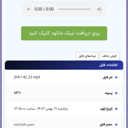
برای دریافت لینک دانلود کلیک کنید
گزارش تخلف
لینک‌های فایل
اطلاعات فایل
j941142_22.mp3
نام فایل
MP3
پسوند
یکشنبه ۲۱ بهمن ۱۴۰۳، ساعت ۱۳:۱۵:۰۰
تاریخ آپلود
حجم ناشناخته
حجم فایل